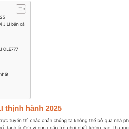
025
 JILI bắn cá
LI OLE777
 nhất
LI thịnh hành 2025
rực tuyến thì chắc chắn chúng ta không thể bỏ qua nhà ph
hổ danh là đơn vị cung cấp trò chơi chất lượng cao, thương