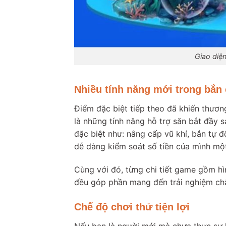
Giao diện
Nhiều tính năng mới trong bắn 
Điểm đặc biệt tiếp theo đã khiến thươn
là những tính năng hỗ trợ săn bắt đầy 
đặc biệt như: nâng cấp vũ khí, bắn tự đ
dễ dàng kiểm soát số tiền của mình một
Cùng với đó, từng chi tiết game gồm hìn
đều góp phần mang đến trải nghiệm chân
Chế độ chơi thử tiện lợi