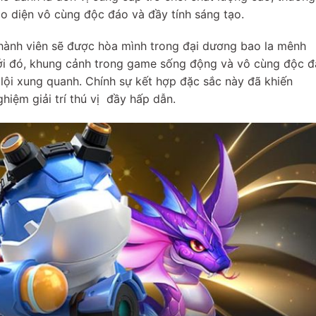
ao diện vô cùng độc đáo và đầy tính sáng tạo.
 thành viên sẽ được hòa mình trong đại dương bao la mênh
i đó, khung cảnh trong game sống động và vô cùng độc 
 lội xung quanh. Chính sự kết hợp đặc sắc này đã khiến
iệm giải trí thú vị đầy hấp dẫn.