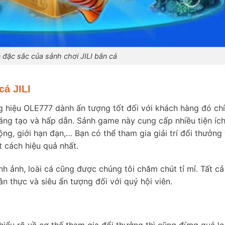
 đặc sắc của sảnh chơi JILI bắn cá
cá JILI
g hiệu OLE777 dành ấn tượng tốt đối với khách hàng đó ch
sáng tạo và hấp dẫn. Sảnh game này cung cấp nhiều tiện íc
ộng, giới hạn đạn,… Bạn có thể tham gia giải trí đổi thưởng
 cách hiệu quả nhất.
h ảnh, loài cá cũng được chúng tôi chăm chút tỉ mỉ. Tất cả
 thực và siêu ấn tượng đối với quý hội viên.