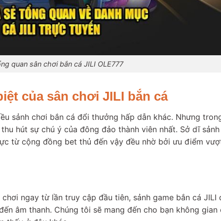
tổng quan sân chơi bắn cá JILI OLE777
ệt của sân chơi JILI bắn cá
iều sảnh chơi bắn cá đổi thưởng hấp dẫn khác. Nhưng tron
ật thu hút sự chú ý của đông đảo thành viên nhất. Sở dĩ sảnh
cực từ cộng đồng bet thủ đến vậy đều nhờ bởi ưu điểm vượ
hơi ngay từ lần truy cập đầu tiên, sảnh game bắn cá JILI 
h đến âm thanh. Chúng tôi sẽ mang đến cho bạn không gian 