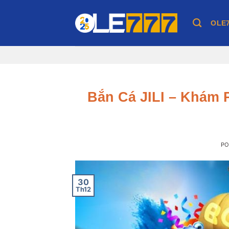
Skip
to
OLE
content
Bắn Cá JILI – Khám 
PO
30
Th12