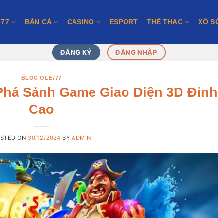
777
BẮN CÁ
CASINO
ESPORT
THỂ THAO
XỔ S
ĐĂNG KÝ
ĐĂNG NHẬP
BLOG OLE777
Phá Sảnh Game Giao Diện 3D Đỉnh
Cao
STED ON
30/12/2024
BY
ADMIN