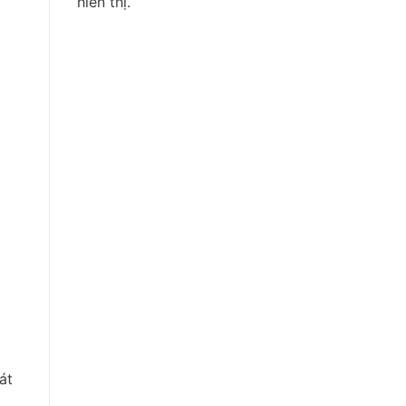
hiển thị.
át