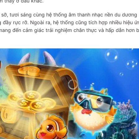
m thấy ở đâu khác.
 sỡ, tươi sáng cùng hệ thống âm thanh nhạc nền du dương 
đầy rực rỡ. Ngoài ra, hệ thống cũng tích hợp nhiều hiệu ứ
mang đến cảm giác trải nghiệm chân thực và hấp dẫn hơn 