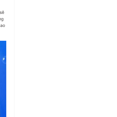
sẽ
ng
bao