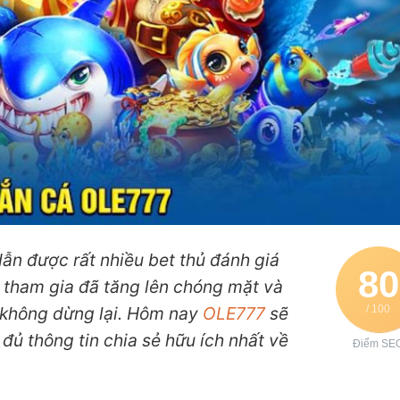
dẫn được rất nhiều bet thủ đánh giá
80
 tham gia đã tăng lên chóng mặt và
ẽ không dừng lại. Hôm nay
OLE777
sẽ
/ 100
 đủ thông tin chia sẻ hữu ích nhất về
Điểm SE