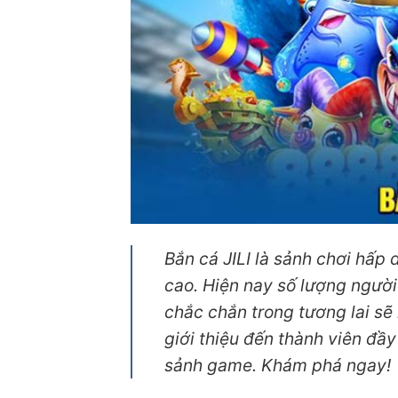
Bắn cá JILI là sảnh chơi hấp 
cao. Hiện nay số lượng người
chắc chắn trong tương lai s
giới thiệu đến thành viên đầy
sảnh game. Khám phá ngay!