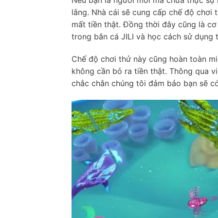
Nếu bạn là người mới mà chưa thực sự h
lắng. Nhà cái sẽ cung cấp chế độ chơi 
mất tiền thật. Đồng thời đây cũng là c
trong bắn cá JILI và học cách sử dụng t
Chế độ chơi thử này cũng hoàn toàn mi
không cần bỏ ra tiền thật. Thông qua v
chắc chắn chúng tôi đảm bảo bạn sẽ có 