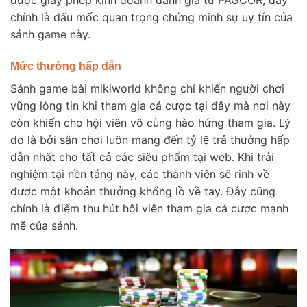
được giấy phép kinh doanh danh giá từ PAGCOR, đây
chính là dấu mốc quan trọng chứng minh sự uy tín của
sảnh game này.
Mức thưởng hấp dẫn
Sảnh game bài mikiworld không chỉ khiến người chơi
vững lòng tin khi tham gia cá cược tại đây mà nơi này
còn khiến cho hội viên vô cùng hào hứng tham gia. Lý
do là bởi sân chơi luôn mang đến tỷ lệ trả thưởng hấp
dẫn nhất cho tất cả các siêu phẩm tại web. Khi trải
nghiệm tại nền tảng này, các thành viên sẽ rinh về
được một khoản thưởng khổng lồ về tay. Đây cũng
chính là điểm thu hút hội viên tham gia cá cược mạnh
mẽ của sảnh.