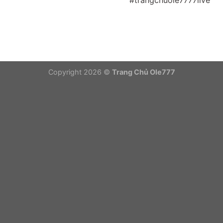
Copyright 2026 ©
Trang Chủ Ole777