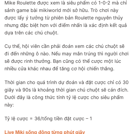
Mike Roulette được xem là siêu phẩm có 1-0-2 mà chỉ
sảnh game bài mikiworld mới sở hữu. Trò chơi này
được lấy ý tưởng từ phiên bản Roulette nguyên thủy
nhưng đặc biệt hơn với điểm nhấn là xác định kết quả
dựa trên các chú chuột.
Cụ thể, hội viên cần phải đoán xem các chú chuột sẽ
đi đến những ô nào. Nếu may mắn trúng thì người chơi
sẽ được rinh thưởng. Bạn cũng có thể cược một lúc
nhiều cửa khác nhau để tăng cơ hội chiến thắng.
Thời gian cho quá trình dự đoán và đặt cược chỉ có 30
giây và 90s là khoảng thời gian chú chuột sẽ cán đích.
Dưới đây là công thức tính tỷ lệ cược cho siêu phẩm
này:
Tỷ lệ cược = 36/tổng tiền đặt cược – 1
Live Miki sống động từng phút giây