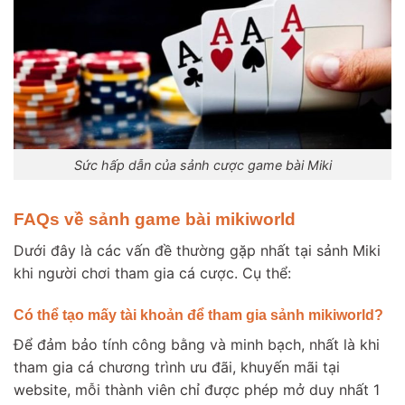
Sức hấp dẫn của sảnh cược game bài Miki
FAQs về sảnh game bài mikiworld
Dưới đây là các vấn đề thường gặp nhất tại sảnh Miki
khi người chơi tham gia cá cược. Cụ thể:
Có thể tạo mấy tài khoản để tham gia sảnh mikiworld?
Để đảm bảo tính công bằng và minh bạch, nhất là khi
tham gia cá chương trình ưu đãi, khuyến mãi tại
website, mỗi thành viên chỉ được phép mở duy nhất 1