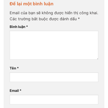
Để lại một bình luận
Email của bạn sẽ không được hiển thị công khai.
Các trường bắt buộc được đánh dấu
*
Bình luận
*
Tên
*
Email
*