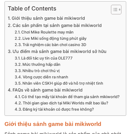
Table of Contents
Giới thiệu sảnh game bài mikiworld
Các sản phẩm tại sảnh game bài mikiworld
Chơi Mike Roulette may mắn
Live Miki sống động từng phút giây
Trải nghiệm các bàn chơi casino 3D
Ưu điểm mà sảnh game bài mikiworld sở hữu
Là đối tác uy tín của OLE777
Mức thưởng hấp dẫn
Nhiều trò chơi thú vị
Vòng cược diễn ra nhanh
Nhân viên CSKH giúp đỡ và hỗ trợ nhiệt tình
FAQs về sảnh game bài mikiworld
Có thể tạo mấy tài khoản để tham gia sảnh mikiworld?
Thời gian giao dịch tại Miki Worlds mất bao lâu?
Đăng ký tài khoản có được free không?
Giới thiệu sảnh game bài mikiworld