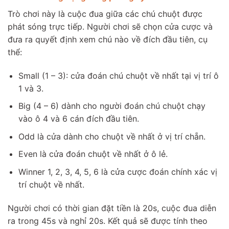
Trò chơi này là cuộc đua giữa các chú chuột được
phát sóng trực tiếp. Người chơi sẽ chọn cửa cược và
đưa ra quyết định xem chú nào về đích đầu tiên, cụ
thể:
Small (1 – 3): cửa đoán chú chuột về nhất tại vị trí ô
1 và 3.
Big (4 – 6) dành cho người đoán chú chuột chạy
vào ô 4 và 6 cán đích đầu tiên.
Odd là cửa dành cho chuột về nhất ở vị trí chẵn.
Even là cửa đoán chuột về nhất ở ô lẻ.
Winner 1, 2, 3, 4, 5, 6 là cửa cược đoán chính xác vị
trí chuột về nhất.
Người chơi có thời gian đặt tiền là 20s, cuộc đua diễn
ra trong 45s và nghỉ 20s. Kết quả sẽ được tính theo