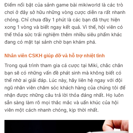
Điểm nổi bật của sảnh game bài mikiworld là các trò
chơi ở đây sở hữu những vòng cược diễn ra rất nhanh
chóng. Chỉ chưa đầy 1 phút là các bạn đã thực hiện
xong 1 vòng và biết ngay kết quả. Vì thế, hội viên có
thể thỏa sức trải nghiệm thêm nhiều siêu phẩm khác
đang có mặt tại sảnh chờ bạn khám phá.
Nhân viên CSKH giúp đỡ và hỗ trợ nhiệt tình
Trong quá trình tham gia cá cược tại Miki, chắc chắn
bạn sẽ có những vấn đề phát sinh mà không biết có
thể nhờ ai giải đáp. Lúc này, hãy liên hệ ngay với đội
ngũ nhân viên chăm sóc khách hàng của chúng tôi để
nhận được những câu trả lời thỏa đáng nhất. Họ luôn
sẵn sàng làm rõ mọi thắc mắc và uẩn khúc của hội
viên một cách nhanh chóng, kịp thời nhất.