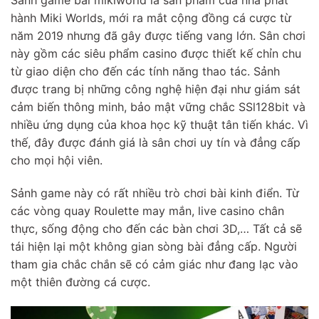
Sảnh game bài mikiworld là sản phẩm của nhà phát
hành Miki Worlds, mới ra mắt cộng đồng cá cược từ
năm 2019 nhưng đã gây được tiếng vang lớn. Sân chơi
này gồm các siêu phẩm casino được thiết kế chỉn chu
từ giao diện cho đến các tính năng thao tác. Sảnh
được trang bị những công nghệ hiện đại như giám sát
cảm biến thông minh, bảo mật vững chắc SSl128bit và
nhiều ứng dụng của khoa học kỹ thuật tân tiến khác. Vì
thế, đây được đánh giá là sân chơi uy tín và đẳng cấp
cho mọi hội viên.
Sảnh game này có rất nhiều trò chơi bài kinh điển. Từ
các vòng quay Roulette may mắn, live casino chân
thực, sống động cho đến các bàn chơi 3D,… Tất cả sẽ
tái hiện lại một không gian sòng bài đẳng cấp. Người
tham gia chắc chắn sẽ có cảm giác như đang lạc vào
một thiên đường cá cược.