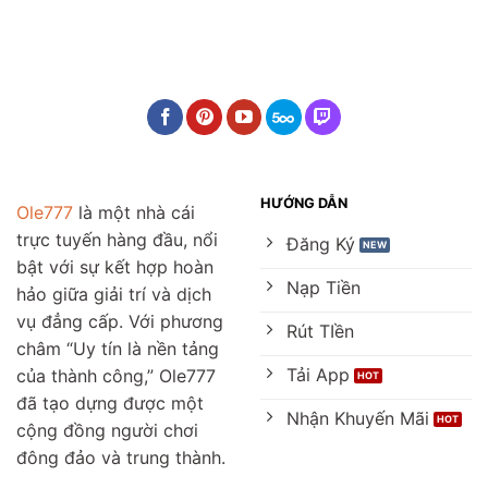
HƯỚNG DẪN
Ole777
là một nhà cái
trực tuyến hàng đầu, nổi
Đăng Ký
bật với sự kết hợp hoàn
Nạp Tiền
hảo giữa giải trí và dịch
vụ đẳng cấp. Với phương
Rút TIền
châm “Uy tín là nền tảng
Tải App
của thành công,” Ole777
đã tạo dựng được một
Nhận Khuyến Mãi
cộng đồng người chơi
đông đảo và trung thành.