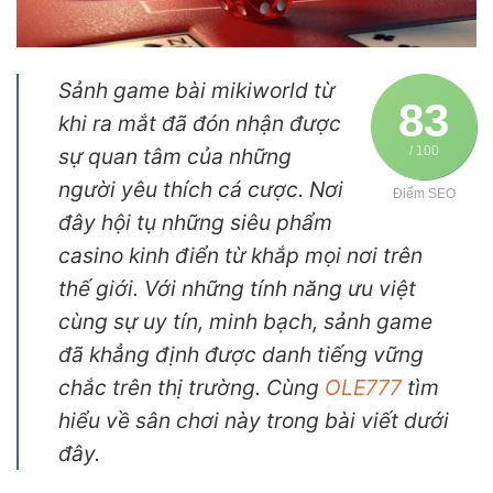
Sảnh game bài mikiworld từ
83
khi ra mắt đã đón nhận được
sự quan tâm của những
/ 100
người yêu thích cá cược. Nơi
Điểm SEO
đây hội tụ những siêu phẩm
casino kinh điển từ khắp mọi nơi trên
thế giới. Với những tính năng ưu việt
cùng sự uy tín, minh bạch, sảnh game
đã khẳng định được danh tiếng vững
chắc trên thị trường. Cùng
OLE777
tìm
hiểu về sân chơi này trong bài viết dưới
đây.