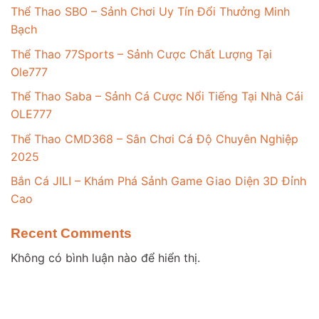
Thể Thao SBO – Sảnh Chơi Uy Tín Đổi Thưởng Minh
Bạch
Thể Thao 77Sports – Sảnh Cược Chất Lượng Tại
Ole777
Thể Thao Saba – Sảnh Cá Cược Nổi Tiếng Tại Nhà Cái
OLE777
Thể Thao CMD368 – Sân Chơi Cá Độ Chuyên Nghiệp
2025
Bắn Cá JILI – Khám Phá Sảnh Game Giao Diện 3D Đỉnh
Cao
Recent Comments
Không có bình luận nào để hiển thị.