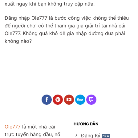
xuất ngay khi bạn không truy cập nữa.
Đăng nhập Ole777 là bước công việc không thể thiếu
để người chơi có thể tham gia gia giải trí tại nhà cái
Ole777. Không quá khó để gia nhập đường đua phải
không nào?
HƯỚNG DẪN
Ole777
là một nhà cái
trực tuyến hàng đầu, nổi
Đăng Ký