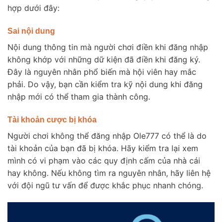
hợp dưới đây:
Sai nội dung
Nội dung thông tin mà người chơi điền khi đăng nhập
không khớp với những dữ kiện đã điền khi đăng ký.
Đây là nguyên nhân phổ biến mà hội viên hay mắc
phải. Do vậy, bạn cần kiểm tra kỹ nội dung khi đăng
nhập mới có thể tham gia thành công.
Tài khoản cược bị khóa
Người chơi không thể đăng nhập Ole777 có thể là do
tài khoản của bạn đã bị khóa. Hãy kiểm tra lại xem
mình có vi phạm vào các quy định cấm của nhà cái
hay không. Nếu không tìm ra nguyên nhân, hãy liên hệ
với đội ngũ tư vấn để được khắc phục nhanh chóng.